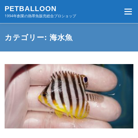
コ
PETBALLOON
ン
メニュー
テ
1994年創業の熱帯魚販売総合プロショップ
ン
ツ
へ
ホーム
入荷速報
店舗案内・サービス
カテゴリー:
海水魚
ス
キ
ッ
プ
BLOG・コンテンツ
お問い合わせ
会社案内