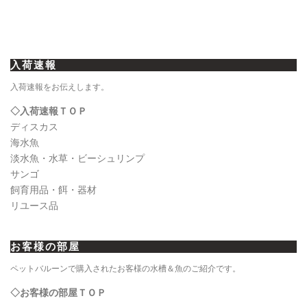
ビ
ゲ
ー
入荷速報
シ
ョ
入荷速報をお伝えします。
ン
◇入荷速報ＴＯＰ
ディスカス
海水魚
淡水魚・水草・ビーシュリンプ
サンゴ
飼育用品・餌・器材
リユース品
お客様の部屋
ペットバルーンで購入されたお客様の水槽＆魚のご紹介です。
◇お客様の部屋ＴＯＰ