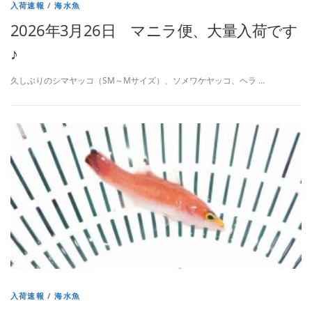
入荷速報
/
海水魚
2026年3月26日 マニラ便、大量入荷です
♪
久しぶりのシマヤッコ（SM～Mサイズ）、ソメワケヤッコ、ヘラ …
入荷速報
/
海水魚