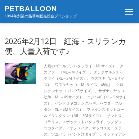
コ
PETBALLOON
ン
メニュー
テ
1994年創業の熱帯魚販売総合プロショップ
ン
ツ
へ
ホーム
入荷速報
店舗案内・サービス
2026年2月12日 紅海・スリランカ
ス
キ
便、大量入荷です♪
ッ
プ
BLOG・コンテンツ
お問い合わせ
会社案内
人気のゴールデンバタフライ（MLサイズ）、ア
ズファー（ML～Mサイズ）、タテジマキンチャ
クダイ（XL～SMサイズ）、ウズマキ（L～Sサイ
ズ）、ワヌケヤッコ（MLサイズ、幼魚）、クロ
シテンヤッコ（L～XSサイズ）、サザナミヤッコ
幼魚（ML～XSサイズ）、ニジハギ（XL～SMサイ
ズ）、インドミヤコテングハギ、パウダーブルー
タン（XL～SMサイズ）、ファインスポットゴー
ルドリングタン（ML～SMサイズ）、サントス、
コラリス、スポッテッドバタフライ、ツノダシ、
ユカタハタ、アオノメハタ、マッコスカーズラ
ス、ツユベラ（インド洋タイプ）、インディアン