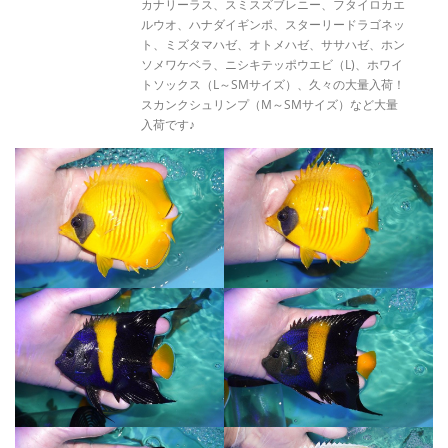
カナリーラス、スミスズブレニー、フタイロカエ
ルウオ、ハナダイギンポ、スターリードラゴネッ
ト、ミズタマハゼ、オトメハゼ、ササハゼ、ホン
ソメワケベラ、ニシキテッポウエビ（L)、ホワイ
トソックス（L～SMサイズ）、久々の大量入荷！
スカンクシュリンプ（M～SMサイズ）など大量
入荷です♪