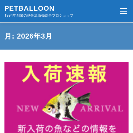
コ
PETBALLOON
ン
メニュー
テ
1994年創業の熱帯魚販売総合プロショップ
ン
ツ
へ
ホーム
入荷速報
店舗案内・サービス
月:
2026年3月
ス
キ
ッ
プ
BLOG・コンテンツ
お問い合わせ
会社案内