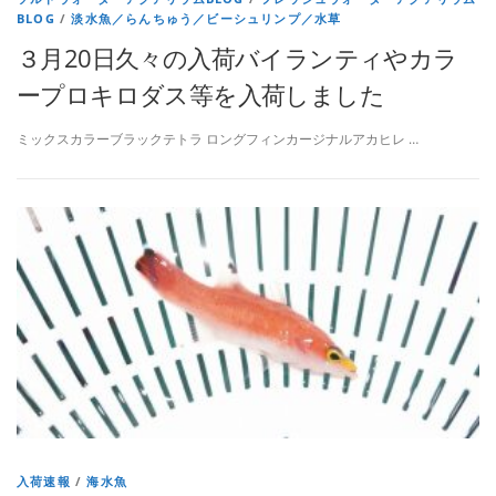
BLOG
/
淡水魚／らんちゅう／ビーシュリンプ／水草
３月20日久々の入荷バイランティやカラ
ープロキロダス等を入荷しました
ミックスカラーブラックテトラ ロングフィンカージナルアカヒレ …
入荷速報
/
海水魚