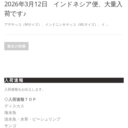
2026年3月12日 インドネシア便、大量入
荷です♪
アデヤッコ（Mサイズ）、インドニシキヤッコ（MLサイズ）、イ …
投
稿
過去の投稿
ナ
ビ
ゲ
ー
入荷速報
シ
ョ
入荷速報をお伝えします。
ン
◇入荷速報ＴＯＰ
ディスカス
海水魚
淡水魚・水草・ビーシュリンプ
サンゴ