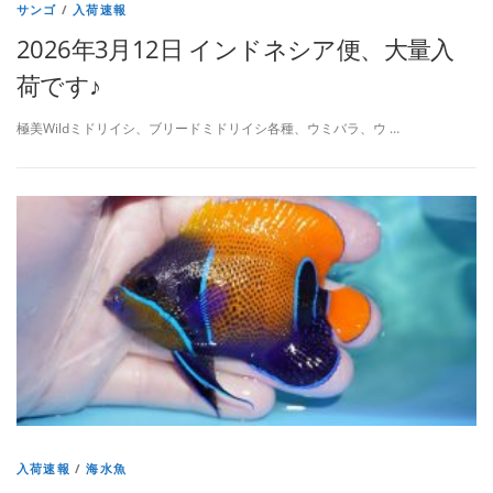
サンゴ
/
入荷速報
2026年3月12日 インドネシア便、大量入
荷です♪
極美Wildミドリイシ、ブリードミドリイシ各種、ウミバラ、ウ …
入荷速報
/
海水魚