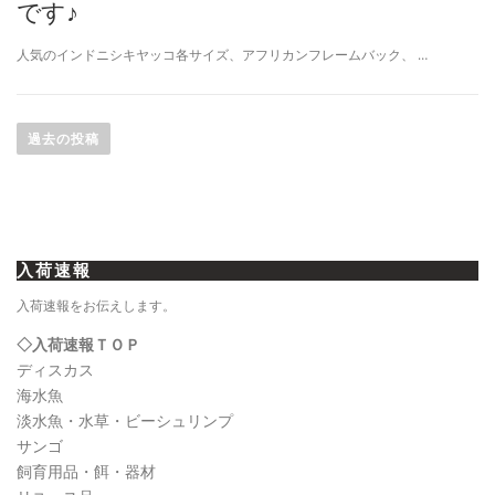
です♪
人気のインドニシキヤッコ各サイズ、アフリカンフレームバック、 …
投
稿
過去の投稿
ナ
ビ
ゲ
ー
入荷速報
シ
ョ
入荷速報をお伝えします。
ン
◇入荷速報ＴＯＰ
ディスカス
海水魚
淡水魚・水草・ビーシュリンプ
サンゴ
飼育用品・餌・器材