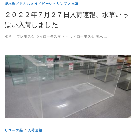
淡水魚／らんちゅう／ビーシュリンプ／水草
２０２２年７月２７日入荷速報、水草いっ
ぱい入荷しました
水草 プレモス石 ウィローモスマット ウィローモス石 南米 …
リユース品
/
入荷速報