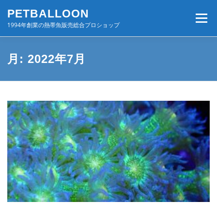
コ
PETBALLOON
ン
メニュー
テ
1994年創業の熱帯魚販売総合プロショップ
ン
ツ
へ
ホーム
入荷速報
店舗案内・サービス
月:
2022年7月
ス
キ
ッ
プ
BLOG・コンテンツ
お問い合わせ
会社案内