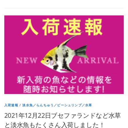
入荷速報
/
淡水魚／らんちゅう／ビーシュリンプ／水草
2021年12月22日ブセファランドなど水草
と淡水魚もたくさん入荷しました！