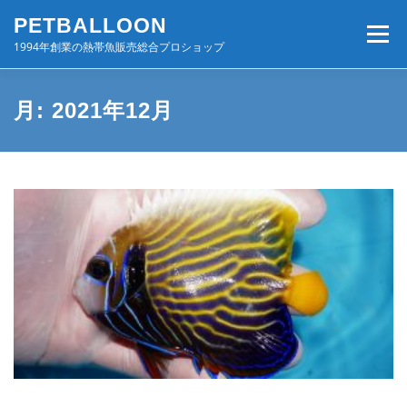
コ
PETBALLOON
ン
メニュー
テ
1994年創業の熱帯魚販売総合プロショップ
ン
ツ
へ
ホーム
入荷速報
店舗案内・サービス
月:
2021年12月
ス
キ
ッ
プ
BLOG・コンテンツ
お問い合わせ
会社案内