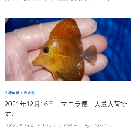
入荷速報
/
海水魚
2021年12月16日 マニラ便、大量入荷で
す♪
ウズマキ各サイズ、ルリヤッコ、ナメラヤッコ、Hyd.ゴマハギ …