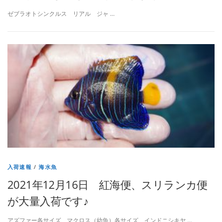
ゼブラオトシンクルス リアル ジャ …
入荷速報
/
海水魚
2021年12月16日 紅海便、スリランカ便
が大量入荷です♪
アズファー各サイズ、マクロス（幼魚）各サイズ、インドニシキヤ …