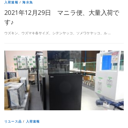
入荷速報
/
海水魚
2021年12月29日 マニラ便、大量入荷で
す♪
ウズキン、ウズマキ各サイズ、シテンヤッコ、ソメワケヤッコ、ル …
リユース品
/
入荷速報