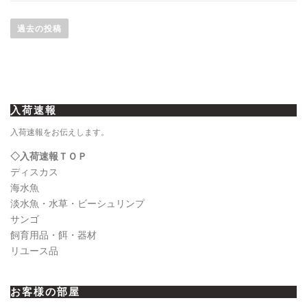
投
稿
過去の投稿
ナ
ビ
ゲ
ー
入荷速報
シ
ョ
入荷速報をお伝えします。
ン
◇入荷速報ＴＯＰ
ディスカス
海水魚
淡水魚・水草・ビーシュリンプ
サンゴ
飼育用品・餌・器材
リユース品
お客様の部屋