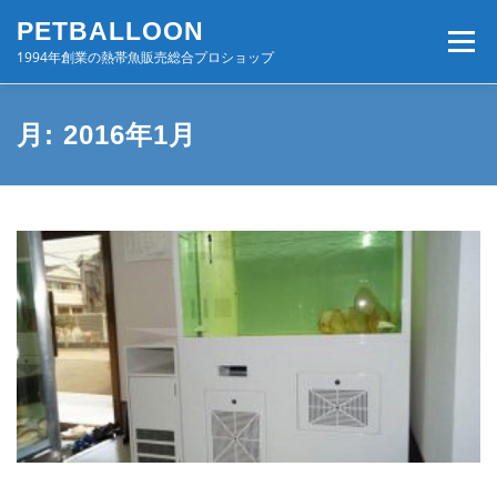
コ
PETBALLOON
ン
メニュー
テ
1994年創業の熱帯魚販売総合プロショップ
ン
ツ
へ
ホーム
入荷速報
店舗案内・サービス
月:
2016年1月
ス
キ
ッ
プ
BLOG・コンテンツ
お問い合わせ
会社案内