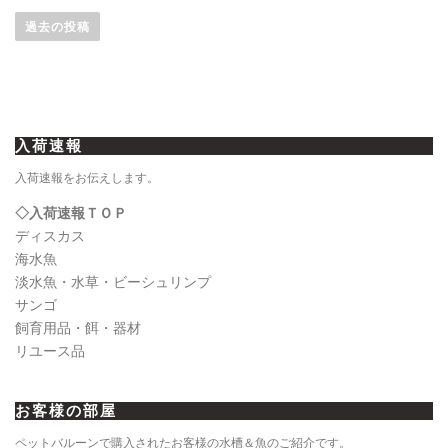
稿
過去の投稿
ナ
ビ
ゲ
ー
入荷速報
シ
ョ
入荷速報をお伝えします。
ン
◇入荷速報ＴＯＰ
ディスカス
海水魚
淡水魚・水草・ビーシュリンプ
サンゴ
飼育用品・餌・器材
リユース品
お客様の部屋
ペットバルーンで購入されたお客様の水槽＆魚のご紹介です。