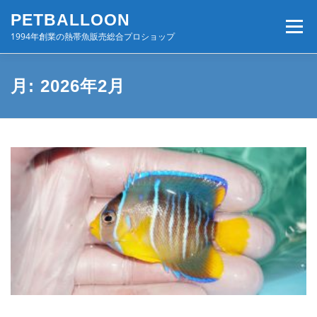
コ
PETBALLOON
ン
メニュー
テ
1994年創業の熱帯魚販売総合プロショップ
ン
ツ
へ
ホーム
入荷速報
店舗案内・サービス
月:
2026年2月
ス
キ
ッ
プ
BLOG・コンテンツ
お問い合わせ
会社案内