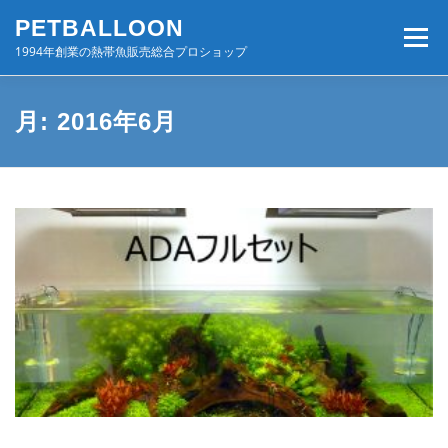
コ
PETBALLOON
ン
メニュー
テ
1994年創業の熱帯魚販売総合プロショップ
ン
ツ
へ
ホーム
入荷速報
店舗案内・サービス
月:
2016年6月
ス
キ
ッ
プ
BLOG・コンテンツ
お問い合わせ
会社案内