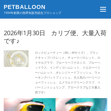
コ
PETBALLOON
ン
メニュー
テ
1994年創業の熱帯魚販売総合プロショップ
ン
ツ
へ
ホーム
入荷速報
店舗案内・サービス
2026年1月30日 カリブ便、大量入荷
ス
キ
です♪
ッ
プ
BLOG・コンテンツ
お問い合わせ
会社案内
ロックビューティー（ML～Mサイズ）、ブラッ
クキャップバスレット、チョークバスレット、ロ
イヤルグラマ、ブルーリーフクロミス、ブルーヘ
ッドラス、インディゴハムレット、イエローベリ
ーハムレット、オレンジトードフィッシュ、ウォ
ーキングバットフィッシュ、大人気のパーリージ
ョーフィッシュ、エメラルドグリーンクラブ、ペ
パーミントシュリンプ、アロークラブなど大量入
荷です♪