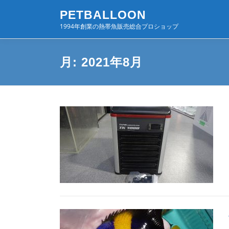
コ
PETBALLOON
ン
1994年創業の熱帯魚販売総合プロショップ
テ
ン
ツ
月:
2021年8月
へ
ス
キ
ッ
プ