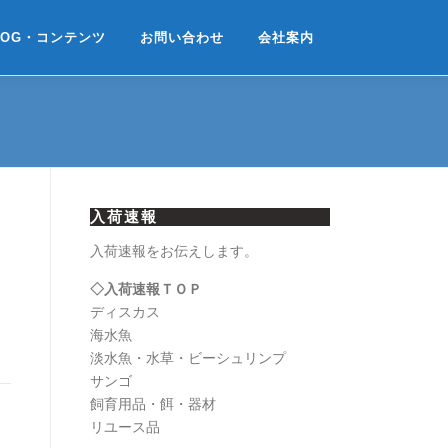
LOG・コンテンツ
お問い合わせ
会社案内
入荷速報
入荷速報をお伝えします。
◇入荷速報ＴＯＰ
ディスカス
海水魚
淡水魚・水草・ビーシュリンプ
サンゴ
飼育用品・餌・器材
リユース品