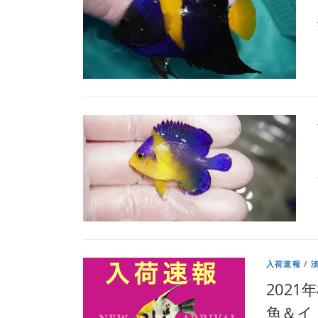
入荷速報
/
202
魚＆イ