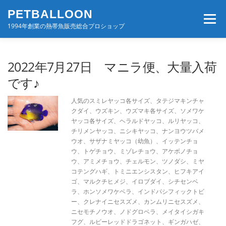
コ
PETBALLOON
ン
メニュー
テ
1994年創業の熱帯魚販売総合プロショップ
ン
ツ
へ
ホーム
入荷速報
店舗案内・サービス
2022年7月27日 マニラ便、大量入荷
ス
キ
です♪
ッ
プ
BLOG・コンテンツ
お問い合わせ
会社案内
人気のスミレヤッコ各サイズ、タテジマキンチャ
クダイ、ウズキン、ウズマキ各サイズ、ソメワケ
ヤッコ各サイズ、ヘラルドヤッコ、ルリヤッコ、
チリメンヤッコ、ニシキヤッコ、ナンヨウツバメ
ウオ、サザナミヤッコ（幼魚）、イッテンチョ
ウ、トゲチョウ、ミゾレチョウ、アケボノチョ
ウ、アミメチョウ、チェルモン、ツノダシ、ミヤ
コテングハギ、トミニエンシスタン、ヒフキアイ
ゴ、マルクチヒメジ、イロブダイ、シチセンベ
ラ、ホンソメワケベラ、インドパシフィックトビ
ー、クレナイニセスズメ、カンムリニセスズメ、
ニセモチノウオ、ノドグロベラ、メイタイシガキ
フグ、ルビーレッドドラゴネット、ギンガハゼ、