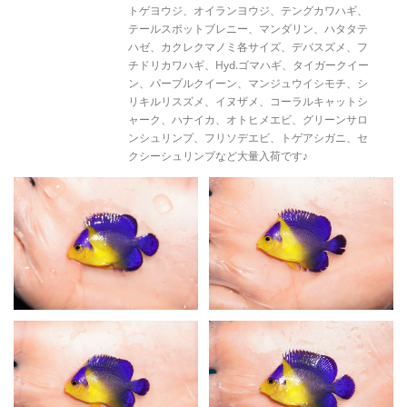
トゲヨウジ、オイランヨウジ、テングカワハギ、
テールスポットブレニー、マンダリン、ハタタテ
ハゼ、カクレクマノミ各サイズ、デバスズメ、フ
チドリカワハギ、Hyd.ゴマハギ、タイガークイー
ン、パープルクイーン、マンジュウイシモチ、シ
リキルリスズメ、イヌザメ、コーラルキャットシ
ャーク、ハナイカ、オトヒメエビ、グリーンサロ
ンシュリンプ、フリソデエビ、トゲアシガニ、セ
クシーシュリンプなど大量入荷です♪