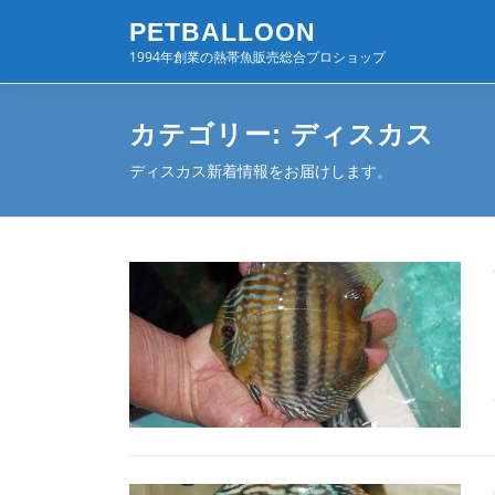
コ
PETBALLOON
ン
1994年創業の熱帯魚販売総合プロショップ
テ
ン
ツ
カテゴリー:
ディスカス
へ
ス
ディスカス新着情報をお届けします。
キ
ッ
プ