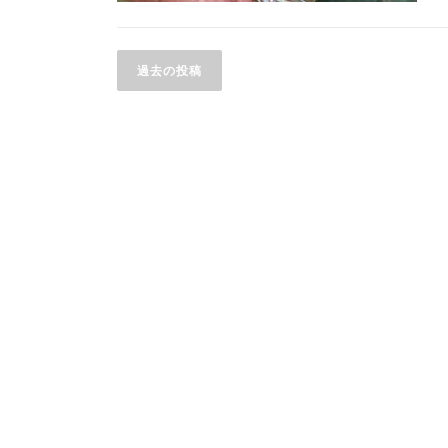
投
過去の投稿
稿
ナ
ビ
ゲ
ー
シ
ョ
ン