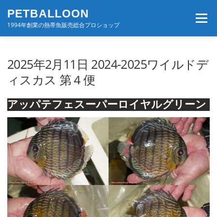
コ
PETBALLOON
ン
メニュー
テ
1994年創業の熱帯魚販売総合プロショップ
ン
ツ
へ
ホーム
入荷速報
店舗案内・サービス
2025年2月11日 2024-2025ワイルドデ
ス
キ
ィスカス 第４便
ッ
プ
BLOG・コンテンツ
お問い合わせ
会社案内
アッパテフェスーパーロイヤルグリーン