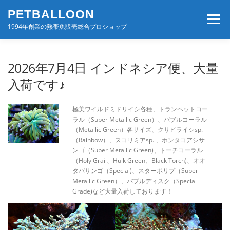
コ
PETBALLOON
ン
メニュー
テ
1994年創業の熱帯魚販売総合プロショップ
ン
ツ
へ
ホーム
入荷速報
店舗案内・サービス
2026年7月4日 インドネシア便、大量
ス
キ
入荷です♪
ッ
プ
BLOG・コンテンツ
お問い合わせ
会社案内
極美ワイルドミドリイシ各種、トランペットコー
ラル（Super Metallic Green）、バブルコーラル
（Metallic Green）各サイズ、クサビライシsp.
（Rainbow）、スコリミアsp. 、ホンタコアシサ
ンゴ（Super Metallic Green)、トーチコーラル
（Holy Grail、Hulk Green、Black Torch)、オオ
タバサンゴ（Special)、スターポリプ（Super
Metallic Green）、バブルディスク（Special
Grade)など大量入荷しております！