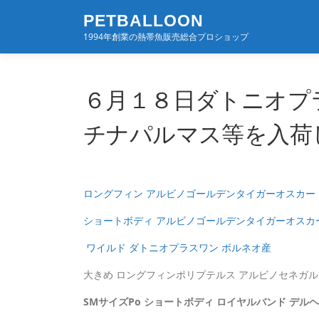
コ
PETBALLOON
ン
1994年創業の熱帯魚販売総合プロショップ
テ
ン
ツ
へ
６月１８日ダトニオプ
ス
キ
チナパルマス等を入荷
ッ
プ
ロングフィン アルビノゴールデンタイガーオスカー
ショートボディ アルビノゴールデンタイガーオスカ
ワイルド ダトニオプラスワン ボルネオ産
大きめ ロングフィンポリプテルス アルビノセネガル
SMサイズPo ショートボディ ロイヤルバンド デル