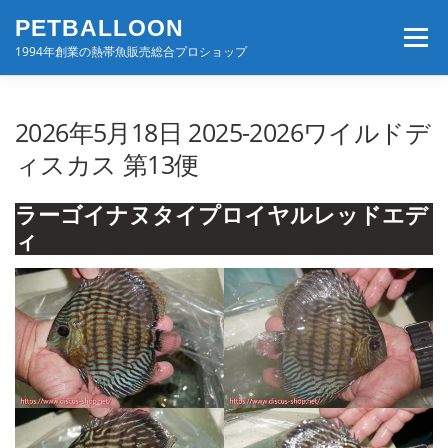
コ
PETBALLOON
ン
メニュー
テ
1994年創業の熱帯魚販売総合プロショップ
ン
ツ
へ
ホーム
入荷速報
店舗案内・サービス
2026年5月18日 2025-2026ワイルドデ
ス
キ
ィスカス 第13便
ッ
プ
BLOG・コンテンツ
お問い合わせ
会社案内
ラーゴイナヌタイプロイヤルレッドエデ
ィ