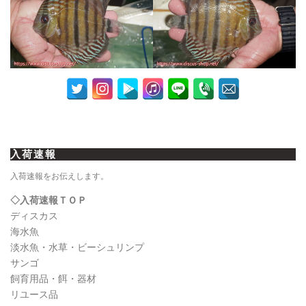
入荷速報
入荷速報をお伝えします。
◇入荷速報ＴＯＰ
ディスカス
海水魚
淡水魚・水草・ビーシュリンプ
サンゴ
飼育用品・餌・器材
リユース品