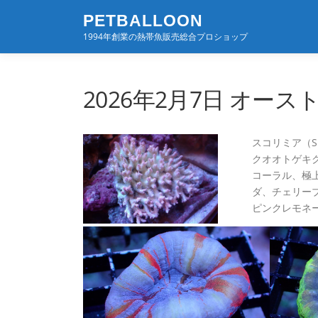
コ
PETBALLOON
ン
1994年創業の熱帯魚販売総合プロショップ
テ
ン
ツ
へ
2026年2月7日 オー
ス
キ
ッ
スコリミア（Super
プ
クオオトゲキクメ
コーラル、極上
ダ、チェリー
ピンクレモネ