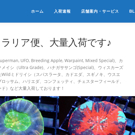
ホーム
入荷速報
店舗案内・サービス
B
ストラリア便、大量入荷です♪
man, UFO, Breeding Apple, Warpaint, Mixed Special)、カ
イシ（Ultra Grade)、ハナガササンゴ(Special)、ウィスカーズ
Wildミドリイシ（スパスラータ、カドエダ、スギノキ、ウスエ
ブロッサム、ハリエダ、コンフェッティ、チェスターフィールド、
ード）など大量入荷しております！