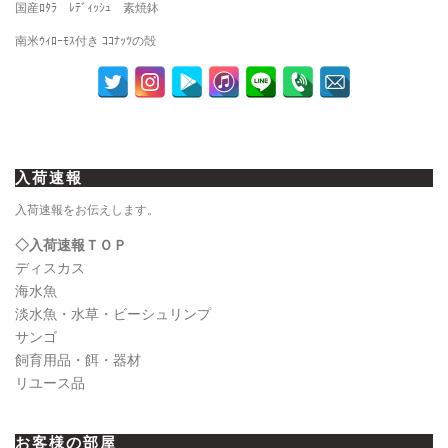
国産ﾛﾀﾗ ﾚﾃﾞｨｯｼｭ 素焼鉢
南米ｳｨﾛｰﾓｽ付き ｺｺﾅｯﾂの殻
入荷速報
入荷速報をお伝えします。
◇入荷速報ＴＯＰ
ディスカス
海水魚
淡水魚・水草・ビーシュリンプ
サンゴ
飼育用品・餌・器材
リユース品
お客様の部屋