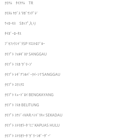
ｸﾘﾅﾑ ﾀｲｱﾅﾑ TR
ｸﾘﾇﾑ ﾔｸﾞｽ ‘ﾇｶﾞｳﾝﾃﾞﾚ’
ｳｨﾛｰﾓｽ Sｶｯﾌﾟ入り
ﾀｲｶﾞｰﾛｰﾀｽ
ﾌﾞｾﾌｧﾗﾝﾄﾞﾗSP ﾏｴｽﾄﾛﾌﾞﾙｰ
ｸﾘﾌﾟﾄ ﾌｪﾙｷﾞﾈｱ SANGGAU
ｸﾘﾌﾟﾄ ﾌｽｶ ‘ｸﾞﾘｰﾝ’
ｸﾘﾌﾟﾄ ﾚｷﾞﾅ’ｼﾙﾊﾞｰｸｲｰﾝ1’SANGGAU
ｸﾘﾌﾟﾄ ﾕﾘｼｱｴ
ｸﾘﾌﾟﾄ ﾋｭｰﾄﾞﾛｲ BENGKAYANG
ｸﾘﾌﾟﾄ ﾌｽｶ BELITUNG
ｸﾘﾌﾟﾄ ﾕｳｼﾞｨVAR.ﾍﾝﾄﾞﾘｷｨ SEKADAU
ｸﾘﾌﾟﾄ ｽﾄﾘｵﾗｰﾀ ‘ﾐﾆ’ KAPUAS HULU
ｸﾘﾌﾟﾄ ｽﾄﾘｵﾗｰﾀ ‘ｸﾞﾘｰﾝﾎﾞｰﾀﾞｰ’