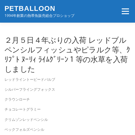
コ
PETBALLOON
ン
メニュー
テ
1994年創業の熱帯魚販売総合プロショップ
ン
ツ
へ
ホーム
入荷速報
店舗案内・サービス
２月５日４年ぶりの入荷 レッドブル
ス
キ
ペンシルフィッシュやピラルク等、ｸ
ッ
ﾘﾌﾟﾄ ﾇｰﾘｨ ﾗｲﾑｸﾞﾘｰﾝ１等の水草を入荷
プ
BLOG・コンテンツ
お問い合わせ
会社案内
しました
レッドライントーピードバルブ
シルバーフライングフォックス
クラウンローチ
チョコレートグラミー
クリムゾンレッドペンシル
ベックフォルズペンシル