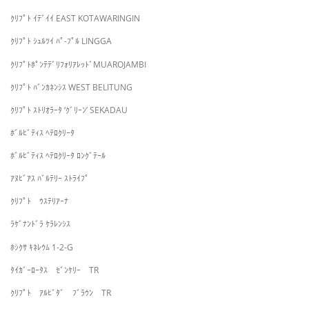
ｸﾘﾌﾟﾄ ｲﾃﾞｲｲ EAST KOTAWARINGIN
ｸﾘﾌﾟﾄ ｼｭﾙﾂｲ ﾊﾟ-ﾌﾟﾙ LINGGA
ｸﾘﾌﾟﾄﾎﾟﾝﾃﾃﾞﾘﾌｫﾘｱﾚｯﾄﾞMUAROJAMBI
ｸﾘﾌﾟﾄ ﾊﾞﾝｶﾈﾝｼｽ WEST BELITUNG
ｸﾘﾌﾟﾄ ｽﾄﾘｵﾗｰﾀ ‘ｸﾞﾘｰﾝ’ SEKADAU
ﾎﾞﾙﾋﾞﾃｨｽ ﾍﾃﾛｸﾘｰﾀ
ﾎﾞﾙﾋﾞﾃｨｽ ﾍﾃﾛｸﾘｰﾀ ﾛﾝｸﾞﾃｰﾙ
ｱﾇﾋﾞｱｽ ﾊﾞﾙﾃﾘｰ ｽﾄﾗｲﾌﾟ
ｸﾘﾌﾟﾄ ｳｽﾃﾘｱｰﾅ
ﾗｹﾞﾅﾝﾄﾞﾗ ｹﾗﾚﾝｼｽ
ﾎｼｸｻ ｷﾈﾚｳﾑ 1-2-G
ﾀｲｶﾞｰﾛｰﾀｽ ｾﾞﾝｹﾘｰ TR
ｸﾘﾌﾟﾄ ｱﾙﾋﾞﾀﾞ ﾌﾞﾗｳﾝ TR