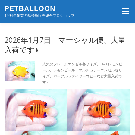
コ
PETBALLOON
ン
メニュー
テ
1994年創業の熱帯魚販売総合プロショップ
ン
ツ
へ
ホーム
入荷速報
店舗案内・サービス
2026年1月7日 マーシャル便、大量
ス
キ
入荷です♪
ッ
プ
BLOG・コンテンツ
お問い合わせ
会社案内
人気のフレームエンゼル各サイズ、Hyd.レモンピ
ール、レモンピール、マルチカラーエンゼル各サ
イズ、パープルファイヤーゴビーなど大量入荷で
す♪