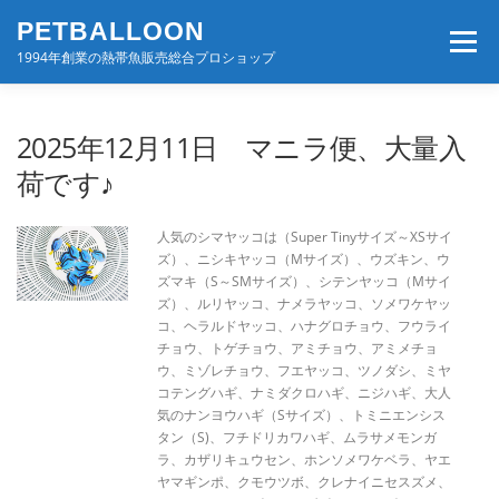
コ
PETBALLOON
ン
メニュー
テ
1994年創業の熱帯魚販売総合プロショップ
ン
ツ
へ
ホーム
入荷速報
店舗案内・サービス
2025年12月11日 マニラ便、大量入
ス
キ
荷です♪
ッ
プ
BLOG・コンテンツ
お問い合わせ
会社案内
人気のシマヤッコは（Super Tinyサイズ～XSサイ
ズ）、ニシキヤッコ（Mサイズ）、ウズキン、ウ
ズマキ（S～SMサイズ）、シテンヤッコ（Mサイ
ズ）、ルリヤッコ、ナメラヤッコ、ソメワケヤッ
コ、ヘラルドヤッコ、ハナグロチョウ、フウライ
チョウ、トゲチョウ、アミチョウ、アミメチョ
ウ、ミゾレチョウ、フエヤッコ、ツノダシ、ミヤ
コテングハギ、ナミダクロハギ、ニジハギ、大人
気のナンヨウハギ（Sサイズ）、トミニエンシス
タン（S)、フチドリカワハギ、ムラサメモンガ
ラ、カザリキュウセン、ホンソメワケベラ、ヤエ
ヤマギンポ、クモウツボ、クレナイニセスズメ、