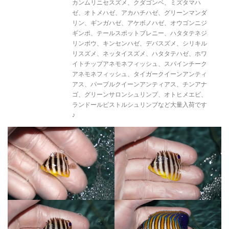
カンムリニセスズメ、クダゴンベ、ミズタマハ
ゼ、オトメハゼ、アカハチハゼ、グリーンマンダ
リン、ギンガハゼ、アケボノハゼ、オウゴンニジ
ギンポ、テールスポットブレニー、ハタタテネジ
リンボウ、キンセンハゼ、デバスズメ、シリキル
リスズメ、ネッタイスズメ、ハタタテハゼ、ホワ
イトチップアネモネフィッシュ、スパインチーク
アネモネフィッシュ、タイガークイーンアンティ
アス、パープルクイーンアンティアス、チンアナ
ゴ、グリーンサロンシュリンプ、オトヒメエビ、
ランドールピストルシュリンプなど大量入荷です
♪