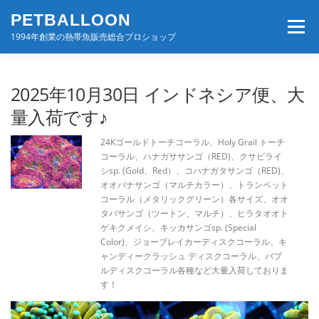
コ
PETBALLOON
ン
メニュー
テ
1994年創業の熱帯魚販売総合プロショップ
ン
ツ
へ
ホーム
入荷速報
店舗案内・サービス
2025年10月30日 インドネシア便、大
ス
キ
量入荷です♪
ッ
プ
BLOG・コンテンツ
お問い合わせ
会社案内
24Kゴールドトーチコーラル、Holy Grail トーチ
コーラル、ハナガササンゴ（RED)、クサビライ
シsp. (Gold、Red）、コハナガタサンゴ（RED)、
オオバナサンゴ（マルチカラー）、トランペット
コーラル（メタリックグリーン）各サイズ、オオ
タバサンゴ（ツートン、マルチ）、ヒラタオオト
ゲキクメイシ、キッカサンゴsp. (Special
Color)、ジョーブレイカーディスクコーラル、キ
ャンディークラッシュ ディスクコーラル、バブ
ルディスクコーラル各種など大量入荷しておりま
す！