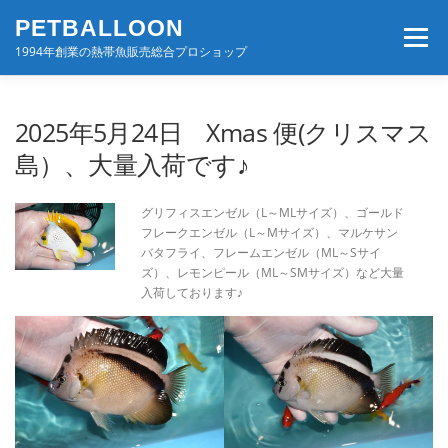
コ
PETBALLOON
ン
メニュー
テ
1994年創業の熱帯魚販売総合プロショップ
ン
ツ
へ
ホーム
入荷速報
店舗案内・サービス
2025年5月24日 Xmas 便(クリスマス
ス
キ
島）、大量入荷です♪
ッ
プ
BLOG・コンテンツ
お問い合わせ
会社案内
グリフィスエンゼル（L～MLサイズ）、ゴールド
フレークエンゼル（L～Mサイズ）、マルケサン
バタフライ、フレームエンゼル（ML～Sサイ
ズ）、レモンピール（ML～SMサイズ）など大量
入荷しております♪