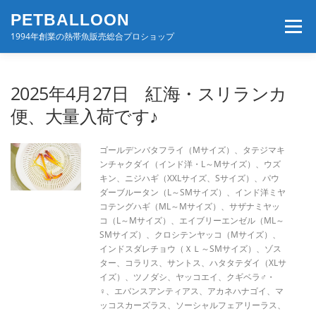
コ
PETBALLOON
ン
メニュー
テ
1994年創業の熱帯魚販売総合プロショップ
ン
ツ
へ
ホーム
入荷速報
店舗案内・サービス
2025年4月27日 紅海・スリランカ
ス
キ
便、大量入荷です♪
ッ
プ
BLOG・コンテンツ
お問い合わせ
会社案内
ゴールデンバタフライ（Mサイズ）、タテジマキ
ンチャクダイ（インド洋・L～Mサイズ）、ウズ
キン、ニジハギ（XXLサイズ、Sサイズ）、パウ
ダーブルータン（L～SMサイズ）、インド洋ミヤ
コテングハギ（ML～Mサイズ）、サザナミヤッ
コ（L～Mサイズ）、エイブリーエンゼル（ML～
SMサイズ）、クロシテンヤッコ（Mサイズ）、
インドスダレチョウ（ＸＬ～SMサイズ）、ゾス
ター、コラリス、サントス、ハタタテダイ（XLサ
イズ）、ツノダシ、ヤッコエイ、クギベラ♂・
♀、エバンスアンティアス、アカネハナゴイ、マ
ッコスカーズラス、ソーシャルフェアリーラス、