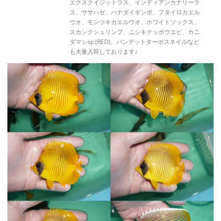
エクスクイジットラス、インディアンカナリーラ
ス、ササハゼ、ハナダイギンポ、フタイロカエル
ウオ、モンツキカエルウオ、ホワイトソックス、
スカンクシュリンプ、ニシキテッポウエビ、カニ
ダマシsp.(RED)、バンデットターボスネイルなど
も大量入荷しております♪