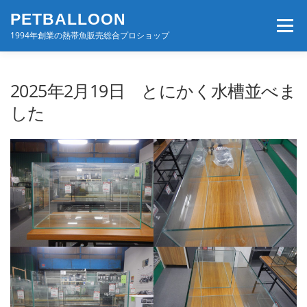
コ
PETBALLOON
ン
メニュー
テ
1994年創業の熱帯魚販売総合プロショップ
ン
ツ
へ
ホーム
入荷速報
店舗案内・サービス
2025年2月19日 とにかく水槽並べま
ス
キ
した
ッ
プ
BLOG・コンテンツ
お問い合わせ
会社案内