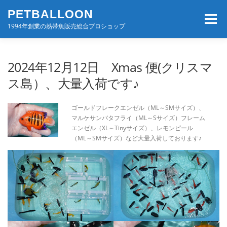
コ
PETBALLOON
ン
メニュー
テ
1994年創業の熱帯魚販売総合プロショップ
ン
ツ
へ
ホーム
入荷速報
店舗案内・サービス
2024年12月12日 Xmas 便(クリスマ
ス
キ
ス島）、大量入荷です♪
ッ
プ
BLOG・コンテンツ
お問い合わせ
会社案内
ゴールドフレークエンゼル（ML～SMサイズ）、
マルケサンバタフライ（ML～Sサイズ）フレーム
エンゼル（XL～Tinyサイズ）、レモンピール
（ML～SMサイズ）など大量入荷しております♪