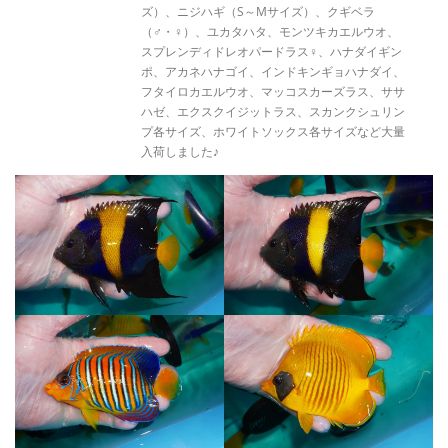
ズ）、ニジハギ（S～Mサイズ）、クギベラ
（♂・♀）、ユカタハタ、モンツキカエルウオ、
スプレンディドレオパードラス♀、ハナダイギン
ポ、アカネハナゴイ、インドキンギョハナダイ、
フタイロカエルウオ、マッコスカーズラス、ササ
ハゼ、エクスクイジットラス、スカンクシュリン
プ各サイズ、ホワイトソックス各サイズなど大量
入荷しました♪