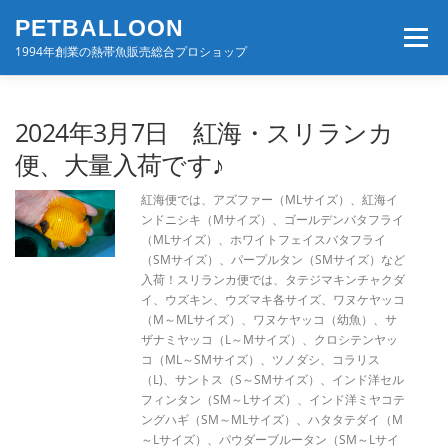
コ
PETBALLOON
ン
メニュー
テ
1994年創業の熱帯魚販売総合プロショップ
ン
ツ
へ
ホーム
入荷速報
店舗案内・サービス
2024年3月7日 紅海・スリランカ
ス
キ
便、大量入荷です♪
ッ
プ
BLOG・コンテンツ
お問い合わせ
会社案内
紅海便では、アズファー（MLサイズ）、紅海イ
ンドニシキ（Mサイズ）、ゴールデンバタフライ
（MLサイズ）、ホワイトフェイスバタフライ
（SMサイズ）、パープルタン（SMサイズ）など
入荷！スリランカ便では、タテジマキンチャクダ
イ、ウズキン、ウズマキ各サイズ、ワヌケヤッコ
（M～MLサイズ）、ワヌケヤッコ（幼魚）、サ
ザナミヤッコ（L～Mサイズ）、クロシテンヤッ
コ（ML～SMサイズ）、ツノダシ、コラリス
（L)、サントス（S～SMサイズ）、インド洋セル
フィンタン（SM～Lサイズ）、インド洋ミヤコテ
ングハギ（SM～MLサイズ）、ハタタテダイ（M
～Lサイズ）、パウダーブルータン（SM～Lサイ