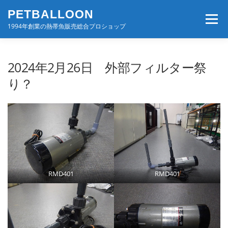
コ
PETBALLOON
ン
メニュー
テ
1994年創業の熱帯魚販売総合プロショップ
ン
ツ
へ
ホーム
入荷速報
店舗案内・サービス
2024年2月26日 外部フィルター祭
ス
キ
り？
ッ
プ
BLOG・コンテンツ
お問い合わせ
会社案内
RMD401
RMD401