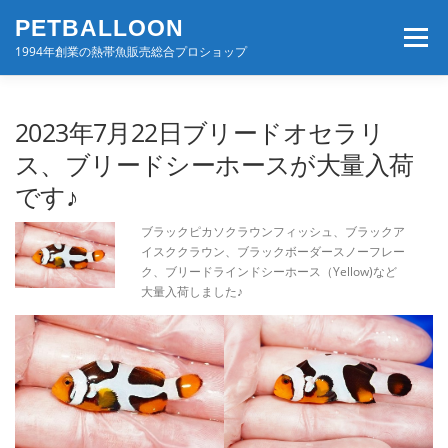
コ
PETBALLOON
ン
メニュー
テ
1994年創業の熱帯魚販売総合プロショップ
ン
ツ
へ
ホーム
入荷速報
店舗案内・サービス
2023年7月22日ブリードオセラリ
ス
キ
ス、ブリードシーホースが大量入荷
ッ
です♪
プ
BLOG・コンテンツ
お問い合わせ
会社案内
ブラックピカソクラウンフィッシュ、ブラックア
イスククラウン、ブラックボーダースノーフレー
ク、ブリードラインドシーホース（Yellow)など
大量入荷しました♪