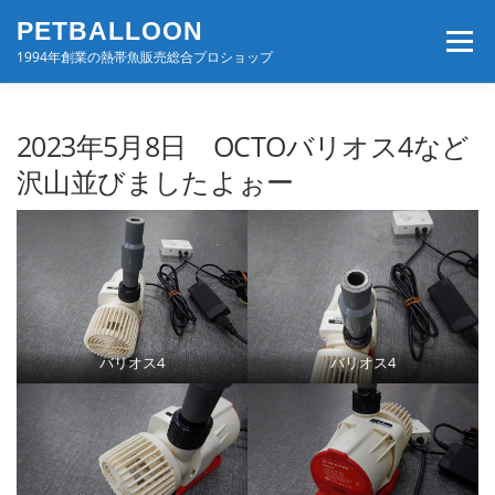
コ
PETBALLOON
ン
メニュー
テ
1994年創業の熱帯魚販売総合プロショップ
ン
ツ
へ
ホーム
入荷速報
店舗案内・サービス
2023年5月8日 OCTOバリオス4など
ス
キ
沢山並びましたよぉー
ッ
プ
BLOG・コンテンツ
お問い合わせ
会社案内
バリオス4
バリオス4