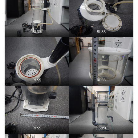
RLSS
RLSS
RLSS
RLSS
RLSS
HS850