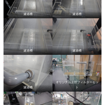
濾過槽
濾過槽
濾過槽
濾過槽
オリジナル上部フィルターセッ
濾過槽
ト