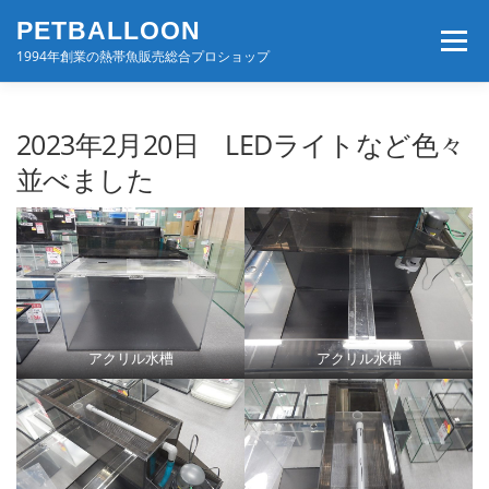
コ
PETBALLOON
ン
メニュー
テ
1994年創業の熱帯魚販売総合プロショップ
ン
ツ
へ
ホーム
入荷速報
店舗案内・サービス
2023年2月20日 LEDライトなど色々
ス
キ
並べました
ッ
プ
BLOG・コンテンツ
お問い合わせ
会社案内
アクリル水槽
アクリル水槽