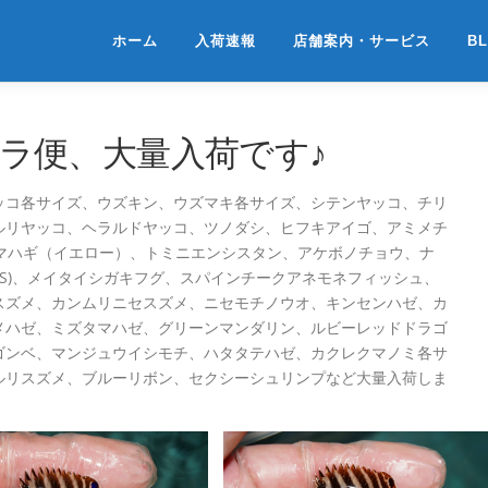
ホーム
入荷速報
店舗案内・サービス
B
マニラ便、大量入荷です♪
ッコ各サイズ、ウズキン、ウズマキ各サイズ、シテンヤッコ、チリ
ルリヤッコ、ヘラルドヤッコ、ツノダシ、ヒフキアイゴ、アミメチ
ゴマハギ（イエロー）、トミニエンシスタン、アケボノチョウ、ナ
XS)、メイタイシガキフグ、スパインチークアネモネフィッシュ、
スズメ、カンムリニセスズメ、ニセモチノウオ、キンセンハゼ、カ
メハゼ、ミズタマハゼ、グリーンマンダリン、ルビーレッドドラゴ
ゴンベ、マンジュウイシモチ、ハタタテハゼ、カクレクマノミ各サ
ルリスズメ、ブルーリボン、セクシーシュリンプなど大量入荷しま