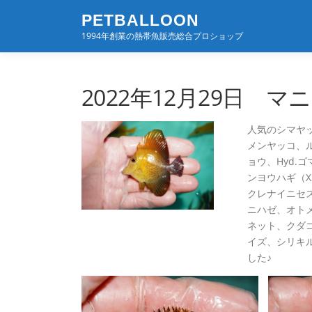
コ
PETBALLOON
ン
1994年創業の熱帯魚販売総合プロショップ
テ
ン
ツ
へ
2022年12月29日 
ス
キ
人気のシマヤ
ッ
メンヤッコ、
プ
ョウ、Hyd.
ンヨウハギ（
クレナイニセ
ニハゼ、オト
ネット、クダ
イズ、シリキ
した♪