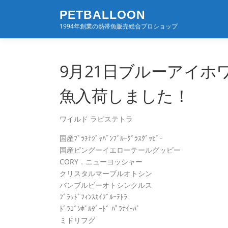
コ
PETBALLOON
ン
1994年創業の熱帯魚販売総合プロショップ
テ
ン
ツ
へ
9月21日ブルーアイ
ス
キ
魚入荷しました！
ッ
プ
ワイルド ラピステトラ
国産ﾌﾟﾗﾁﾅｼﾞｬﾊﾟﾝﾌﾞﾙｰｸﾞﾗｽｸﾞｯﾋﾟｰ
国産ピングーイエローテールグッピー
CORY．ニューヨッシャー
クリスタルマーブルオトシン
バンブルビーオトシンクルス
ﾌﾞﾗｯﾄﾞﾌｨﾝｽｶｲﾌﾞﾙｰﾃﾄﾗ
ﾄﾞﾗｺﾞﾝﾎﾞﾙﾀﾞｰﾄﾞ ﾊﾟﾗﾅｲｰﾊﾞ
ミドリフグ