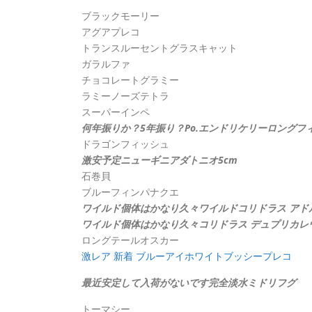
ブラックモーリー
アグアプレコ
トランスルーセントグラスキャット
ガラルファ
チョコレートグラミー
ラミーノーズテトラ
スーパーインペ
何年振りか？5年振り？
Po.エンドリケリーロングフ
ドラゴンフィッシュ
激安予定
ニューギニアダトニオ5cm
石巻貝
ブルーフィンパナクエ
ワイルド個体はかなり久々
ワイルドコリドラス アド
ワイルド個体はかなり久々
コリドラス デュプリカレ
ロングテールオスカー
激レア 新着
ブルーアイホワイトブッシープレコ
最近安定して入荷がないです完全淡水ミドリフグ
トーマシー