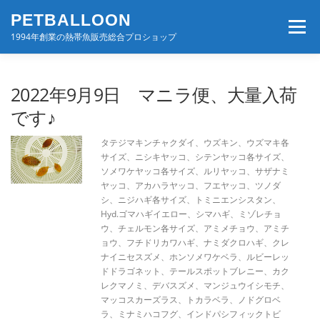
コ
PETBALLOON
ン
メニュー
テ
1994年創業の熱帯魚販売総合プロショップ
ン
ツ
へ
ホーム
入荷速報
店舗案内・サービス
2022年9月9日 マニラ便、大量入荷
ス
キ
です♪
ッ
プ
BLOG・コンテンツ
お問い合わせ
会社案内
タテジマキンチャクダイ、ウズキン、ウズマキ各
サイズ、ニシキヤッコ、シテンヤッコ各サイズ、
ソメワケヤッコ各サイズ、ルリヤッコ、サザナミ
ヤッコ、アカハラヤッコ、フエヤッコ、ツノダ
シ、ニジハギ各サイズ、トミニエンシスタン、
Hyd.ゴマハギイエロー、シマハギ、ミゾレチョ
ウ、チェルモン各サイズ、アミメチョウ、アミチ
ョウ、フチドリカワハギ、ナミダクロハギ、クレ
ナイニセスズメ、ホンソメワケベラ、ルビーレッ
ドドラゴネット、テールスポットブレニー、カク
レクマノミ、デバスズメ、マンジュウイシモチ、
マッコスカーズラス、トカラベラ、ノドグロベ
ラ、ミナミハコフグ、インドパシフィックトビ