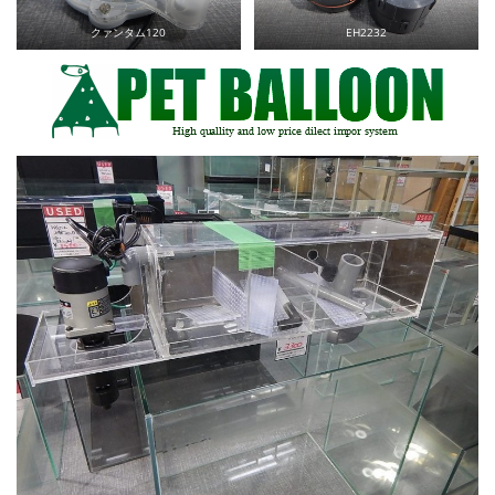
クァンタム120
EH2232