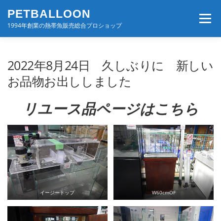
コ
PETBALLOON
ン
メニュー
テ
1994年創業の熱帯魚販売総合プロショップ
ン
ツ
へ
ホーム
入荷速報
店舗案内・サービス
2022年8月24日 久しぶりに 新しい
ス
キ
お品物お出ししました
ッ
プ
BLOG・コンテンツ
お問い合わせ
会社案内
リユース品ページはこちら
イージートップ
W60cmOF