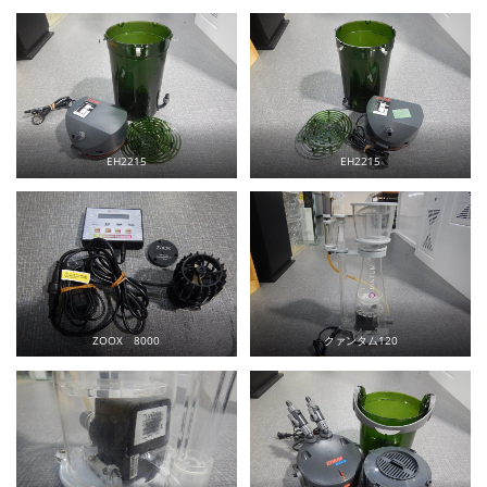
EH2215
EH2215
ZOOX 8000
クァンタム120