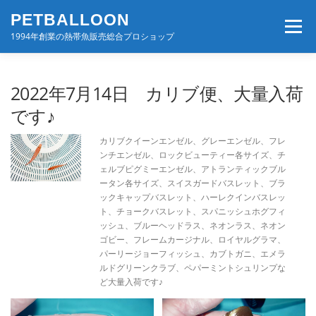
コ
PETBALLOON
ン
メニュー
テ
1994年創業の熱帯魚販売総合プロショップ
ン
ツ
へ
ホーム
入荷速報
店舗案内・サービス
2022年7月14日 カリブ便、大量入荷
ス
キ
です♪
ッ
プ
BLOG・コンテンツ
お問い合わせ
会社案内
カリブクイーンエンゼル、グレーエンゼル、フレ
ンチエンゼル、ロックビューティー各サイズ、チ
ェルブピグミーエンゼル、アトランティックブル
ータン各サイズ、スイスガードバスレット、ブラ
ックキャップバスレット、ハーレクインバスレッ
ト、チョークバスレット、スパニッシュホグフィ
ッシュ、ブルーヘッドラス、ネオンラス、ネオン
ゴビー、フレームカージナル、ロイヤルグラマ、
パーリージョーフィッシュ、カブトガニ、エメラ
ルドグリーンクラブ、ペパーミントシュリンプな
ど大量入荷です♪