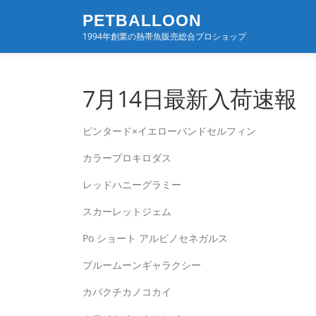
コ
PETBALLOON
ン
1994年創業の熱帯魚販売総合プロショップ
テ
ン
ツ
へ
7月14日最新入荷速報
ス
キ
ピンタード×イエローバンドセルフィン
ッ
プ
カラープロキロダス
レッドハニーグラミー
スカーレットジェム
Po ショート アルビノセネガルス
ブルームーンギャラクシー
カバクチカノコカイ