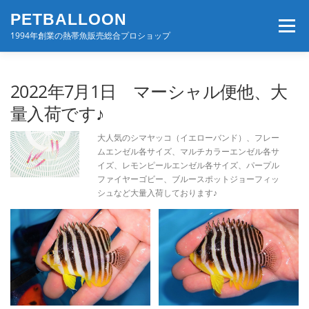
コ
PETBALLOON
ン
メニュー
テ
1994年創業の熱帯魚販売総合プロショップ
ン
ツ
へ
ホーム
入荷速報
店舗案内・サービス
2022年7月1日 マーシャル便他、大
ス
キ
量入荷です♪
ッ
プ
BLOG・コンテンツ
お問い合わせ
会社案内
大人気のシマヤッコ（イエローバンド）、フレー
ムエンゼル各サイズ、マルチカラーエンゼル各サ
イズ、レモンピールエンゼル各サイズ、パープル
ファイヤーゴビー、ブルースポットジョーフィッ
シュなど大量入荷しております♪