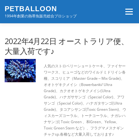
コ
PETBALLOON
ン
メニュー
テ
1994年創業の熱帯魚販売総合プロショップ
ン
ツ
へ
ホーム
入荷速報
店舗案内・サービス
2022年4月22日 オーストラリア便、
ス
キ
大量入荷です♪
ッ
プ
BLOG・コンテンツ
お問い合わせ
会社案内
人気のストロベリーショートケーキ、ファイヤー
ワークス、ヒューゴなどのワイルドミドリイシ各
種、スコリミア（Master Grade～Mix Grade)、
オオトゲキクメイシ（Bowerbanki/ Ultra
Grade)、カクオオトゲキクメイシ(Ultra
Grade)、ハナガササンゴ（Special Color)、アワ
サンゴ（Special Color)、ハナガタサンゴ(Ultra
Grade)、タコアシサンゴ(Toxic Green Stem)、ウ
ィスカーズコーラル、トーチコーラル、ナガレハ
ナサンゴ( Toxic Green 、和Green、Yellow、
Toxic Green Stem など）、フラグマメスナギン
チャクsp.各種など大量入荷しております♪