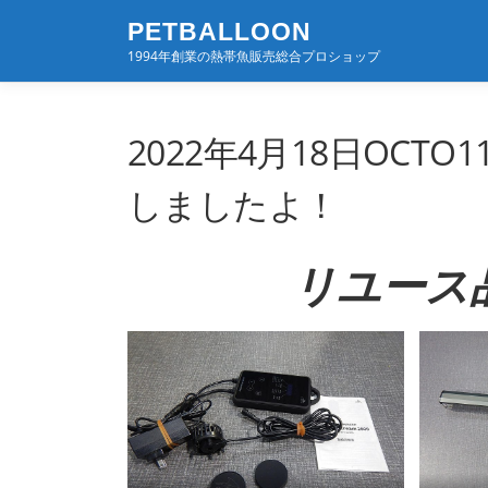
コ
PETBALLOON
ン
1994年創業の熱帯魚販売総合プロショップ
テ
ン
ツ
へ
2022年4月18日OCTO
ス
キ
しましたよ！
ッ
プ
リユース