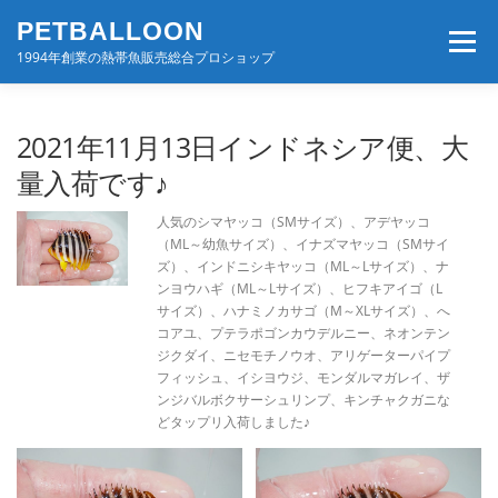
コ
PETBALLOON
ン
メニュー
テ
1994年創業の熱帯魚販売総合プロショップ
ン
ツ
へ
ホーム
入荷速報
店舗案内・サービス
2021年11月13日インドネシア便、大
ス
キ
量入荷です♪
ッ
プ
BLOG・コンテンツ
お問い合わせ
会社案内
人気のシマヤッコ（SMサイズ）、アデヤッコ
（ML～幼魚サイズ）、イナズマヤッコ（SMサイ
ズ）、インドニシキヤッコ（ML～Lサイズ）、ナ
ンヨウハギ（ML～Lサイズ）、ヒフキアイゴ（L
サイズ）、ハナミノカサゴ（M～XLサイズ）、へ
コアユ、プテラポゴンカウデルニー、ネオンテン
ジクダイ、ニセモチノウオ、アリゲーターパイプ
フィッシュ、イシヨウジ、モンダルマガレイ、ザ
ンジバルボクサーシュリンプ、キンチャクガニな
どタップリ入荷しました♪