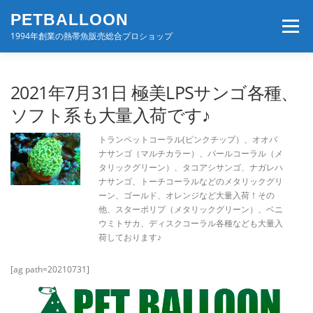
コ
PETBALLOON
ン
メニュー
テ
1994年創業の熱帯魚販売総合プロショップ
ン
ツ
へ
ホーム
入荷速報
店舗案内・サービス
2021年7月31日 極美LPSサンゴ各種、
ス
キ
ソフト系も大量入荷です♪
ッ
プ
BLOG・コンテンツ
お問い合わせ
会社案内
トランペットコーラル(ピンクチップ）、オオバ
ナサンゴ（マルチカラー）、パールコーラル（メ
タリックグリーン）、タコアシサンゴ、ナガレハ
ナサンゴ、トーチコーラルなどのメタリックグリ
ーン、ゴールド、オレンジなど大量入荷！その
他、スターポリプ（メタリックグリーン）、ベニ
ウミトサカ、ディスクコーラル各種なども大量入
荷しております♪
[ag path=20210731]