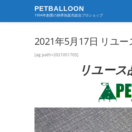
コ
PETBALLOON
ン
1994年創業の熱帯魚販売総合プロショップ
テ
ン
ツ
へ
2021年5月17日 リユ
ス
キ
[ag path=2021051705]
ッ
プ
リユース