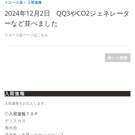
リユース品
/
入荷速報
2024年12月2日 QQ3やCO2ジェネレータ
ーなど並べました
リユース品ページはこちら
投
稿
新しい投稿
ナ
ビ
ゲ
ー
入荷速報
シ
ョ
入荷速報をお伝えします。
ン
◇入荷速報ＴＯＰ
ディスカス
海水魚
淡水魚・水草・ビーシュリンプ