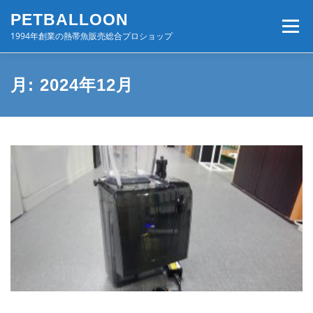
コ
PETBALLOON
ン
メニュー
テ
1994年創業の熱帯魚販売総合プロショップ
ン
ツ
へ
ホーム
入荷速報
店舗案内・サービス
月:
2024年12月
ス
キ
ッ
プ
BLOG・コンテンツ
お問い合わせ
会社案内