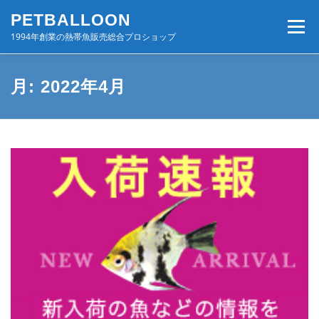
コ
PETBALLOON
ン
メニュー
テ
1994年創業の熱帯魚販売総合プロショップ
ン
ツ
へ
ホーム
入荷速報
店舗案内・サービス
月:
2022年4月
ス
キ
ッ
プ
BLOG・コンテンツ
お問い合わせ
会社案内