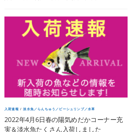
入荷速報
/
淡水魚／らんちゅう／ビーシュリンプ／水草
2022年4月6日春の陽気めだかコーナー充
実＆淡水魚たくさん入荷しました