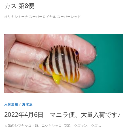
カス 第8便
オリキシミーナ スーパーロイヤル スーパーレッド
入荷速報
/
海水魚
2022年4月6日 マニラ便、大量入荷です♪
人気のシマヤッコ（S)、ニシキヤッコ（XS)、ウズキン、ウズ …