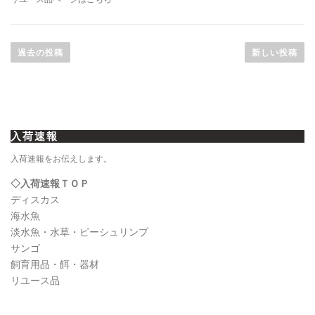
投
稿
過去の投稿
新しい投稿
ナ
ビ
ゲ
ー
入荷速報
シ
ョ
入荷速報をお伝えします。
ン
◇入荷速報ＴＯＰ
ディスカス
海水魚
淡水魚・水草・ビーシュリンプ
サンゴ
飼育用品・餌・器材
リユース品